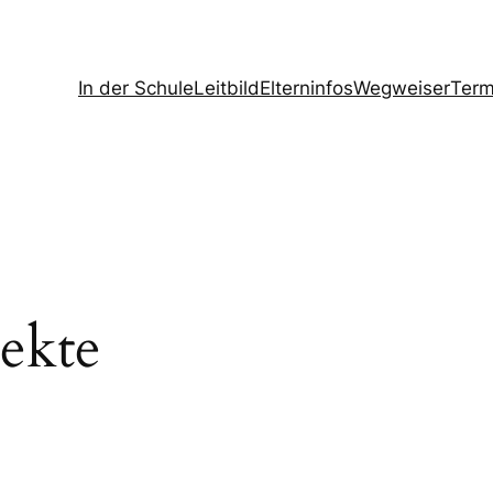
In der Schule
Leitbild
Elterninfos
Wegweiser
Term
ekte