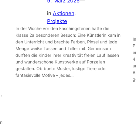
9. März 2025
—
in
Aktionen
, 
Projekte
In der Woche vor den Faschingsferien hatte die
Klasse 2a besonderen Besuch: Eine Künstlerin kam in
I
den Unterricht und brachte Farben, Pinsel und jede
P
Menge weiße Tassen und Teller mit. Gemeinsam
e
durften die Kinder ihrer Kreativität freien Lauf lassen
4
und wunderschöne Kunstwerke auf Porzellan
u
gestalten. Ob bunte Muster, lustige Tiere oder
B
fantasievolle Motive – jedes…
g
ar
en