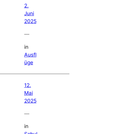
2.
Juni
2025
—
in
Ausfl
üge
12.
Mai
2025
—
in