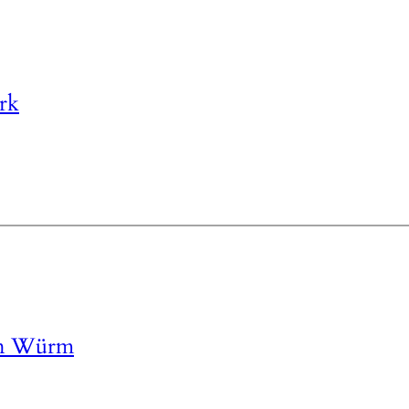
rk
in Würm