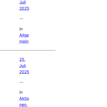
Juli
2025
—
in
Allge
mein
25.
Juli
2025
—
in
Aktio
nen
, 