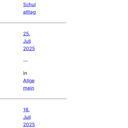
Schul
alltag
25.
Juli
2025
—
in
Allge
mein
16.
Juli
2025