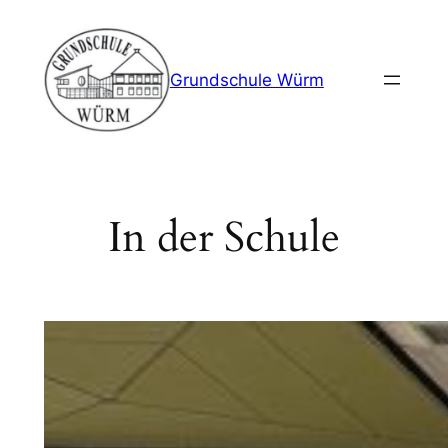
Zum
Inhalt
springen
Grundschule Würm
In der Schule